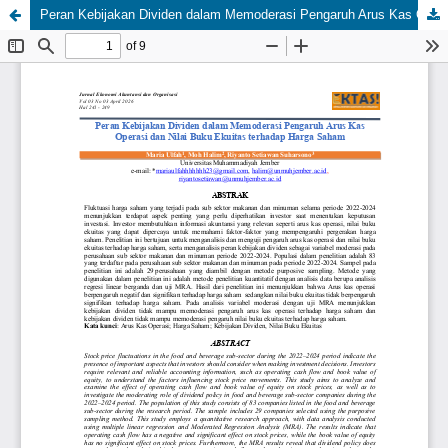
Peran Kebijakan Dividen dalam Memoderasi Pengaruh Arus Kas Operasi dan Nilai Buku Ekuitas terhadap Harga Saham