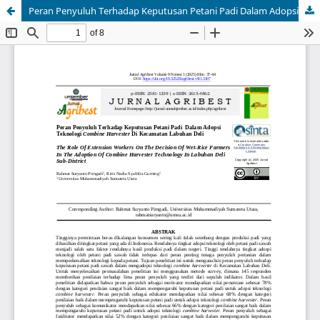
Peran Penyuluh Terhadap Keputusan Petani Padi Dalam Adopsi Teknologi Combine Harvester Di Kecamatan Labuhan Deli