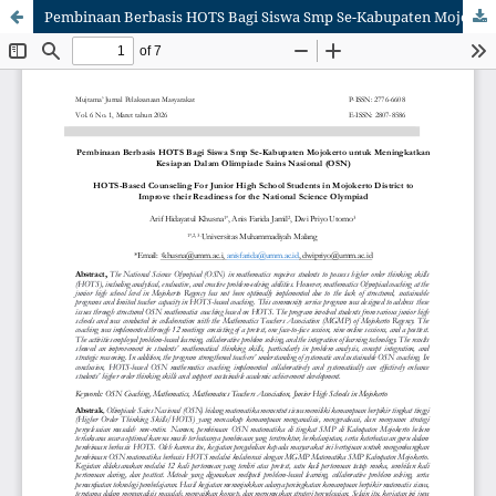
Pembinaan Berbasis HOTS Bagi Siswa Smp Se-Kabupaten Mojokerto untuk Meningkatkan Kesiapan Dalam Olimpiade Sains Nasional (OSN)