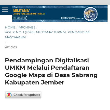
HOME
/
ARCHIVES
/
VOL. 6 NO. 1 (2026): MUJTAMA’ JURNAL PENGABDIAN
MASYARAKAT
/
Articles
Pendampingan Digitalisasi
UMKM Melalui Pendaftaran
Google Maps di Desa Sabrang
Kabupaten Jember