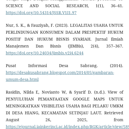
SCIENCE AND SOCIAL RESEARCH, 1(1), 36–41.
https://doi.org/10.54314/JSSR.V1I1.97
Nur, S. K., & Fauziyah, F. (2023). LEGALITAS USAHA UNTUK
PERLINDUNGAN KONSUMEN DALAM PRESPEKTIF HUKUM
POSITIF DAN HUKUM BISNIS SYARIAH. Jurnal Ilmiah
Manajemen Dan Bisnis (JIMBis), 2(4), 357–367.
https://doi.org/10.24034/jimbis.v2i4.6244
Pusat Informasi Desa Sabrang. (2014).
https://desakusabrang.blogspot.com/2014/05/gambaran-
umum-desa.html
Rasidin, Nilda E, Novianto W, & Syarif D. (n.d.). View of
PENYULUHAN PEMANFAATAN GOOGLE MAPS UNTUK
MENINGKATKAN VISIBILITAS USAHA BAGI PELAKU UMKM
DI DESA HIANG, KECAMATAN SETINJAU LAUT. Retrieved
August 26, 2025, from
https://ejournal.iainkerinci.ac.id/index.php/RGK/article/view/5