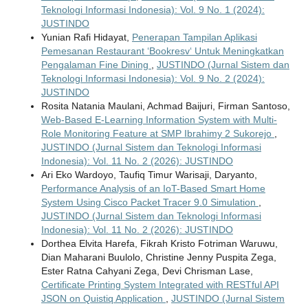
Teknologi Informasi Indonesia): Vol. 9 No. 1 (2024):
JUSTINDO
Yunian Rafi Hidayat,
Penerapan Tampilan Aplikasi
Pemesanan Restaurant ‘Bookresv‘ Untuk Meningkatkan
Pengalaman Fine Dining
,
JUSTINDO (Jurnal Sistem dan
Teknologi Informasi Indonesia): Vol. 9 No. 2 (2024):
JUSTINDO
Rosita Natania Maulani, Achmad Baijuri, Firman Santoso,
Web-Based E-Learning Information System with Multi-
Role Monitoring Feature at SMP Ibrahimy 2 Sukorejo
,
JUSTINDO (Jurnal Sistem dan Teknologi Informasi
Indonesia): Vol. 11 No. 2 (2026): JUSTINDO
Ari Eko Wardoyo, Taufiq Timur Warisaji, Daryanto,
Performance Analysis of an IoT-Based Smart Home
System Using Cisco Packet Tracer 9.0 Simulation
,
JUSTINDO (Jurnal Sistem dan Teknologi Informasi
Indonesia): Vol. 11 No. 2 (2026): JUSTINDO
Dorthea Elvita Harefa, Fikrah Kristo Fotriman Waruwu,
Dian Maharani Buulolo, Christine Jenny Puspita Zega,
Ester Ratna Cahyani Zega, Devi Chrisman Lase,
Certificate Printing System Integrated with RESTful API
JSON on Quistiq Application
,
JUSTINDO (Jurnal Sistem