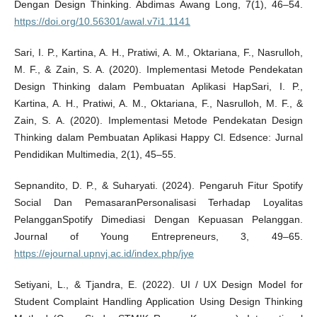
Dengan Design Thinking. Abdimas Awang Long, 7(1), 46–54.
https://doi.org/10.56301/awal.v7i1.1141
Sari, I. P., Kartina, A. H., Pratiwi, A. M., Oktariana, F., Nasrulloh,
M. F., & Zain, S. A. (2020). Implementasi Metode Pendekatan
Design Thinking dalam Pembuatan Aplikasi HapSari, I. P.,
Kartina, A. H., Pratiwi, A. M., Oktariana, F., Nasrulloh, M. F., &
Zain, S. A. (2020). Implementasi Metode Pendekatan Design
Thinking dalam Pembuatan Aplikasi Happy Cl. Edsence: Jurnal
Pendidikan Multimedia, 2(1), 45–55.
Sepnandito, D. P., & Suharyati. (2024). Pengaruh Fitur Spotify
Social Dan PemasaranPersonalisasi Terhadap Loyalitas
PelangganSpotify Dimediasi Dengan Kepuasan Pelanggan.
Journal of Young Entrepreneurs, 3, 49–65.
https://ejournal.upnvj.ac.id/index.php/jye
Setiyani, L., & Tjandra, E. (2022). UI / UX Design Model for
Student Complaint Handling Application Using Design Thinking