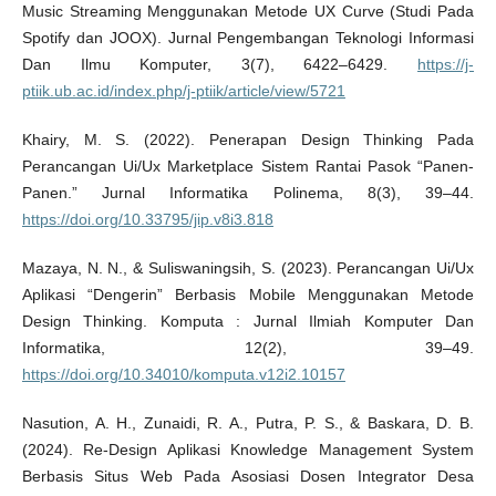
Music Streaming Menggunakan Metode UX Curve (Studi Pada
Spotify dan JOOX). Jurnal Pengembangan Teknologi Informasi
Dan Ilmu Komputer, 3(7), 6422–6429.
https://j-
ptiik.ub.ac.id/index.php/j-ptiik/article/view/5721
Khairy, M. S. (2022). Penerapan Design Thinking Pada
Perancangan Ui/Ux Marketplace Sistem Rantai Pasok “Panen-
Panen.” Jurnal Informatika Polinema, 8(3), 39–44.
https://doi.org/10.33795/jip.v8i3.818
Mazaya, N. N., & Suliswaningsih, S. (2023). Perancangan Ui/Ux
Aplikasi “Dengerin” Berbasis Mobile Menggunakan Metode
Design Thinking. Komputa : Jurnal Ilmiah Komputer Dan
Informatika, 12(2), 39–49.
https://doi.org/10.34010/komputa.v12i2.10157
Nasution, A. H., Zunaidi, R. A., Putra, P. S., & Baskara, D. B.
(2024). Re-Design Aplikasi Knowledge Management System
Berbasis Situs Web Pada Asosiasi Dosen Integrator Desa