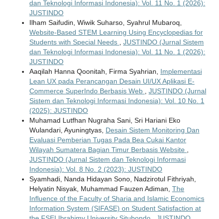
dan Teknologi Informasi Indonesia): Vol. 11 No. 1 (2026):
JUSTINDO
Ilham Saifudin, Wiwik Suharso, Syahrul Mubaroq,
Website-Based STEM Learning Using Encyclopedias for
Students with Special Needs
,
JUSTINDO (Jurnal Sistem
dan Teknologi Informasi Indonesia): Vol. 11 No. 1 (2026):
JUSTINDO
Aaqilah Hanna Qoonitah, Firma Syahrian,
Implementasi
Lean UX pada Perancangan Desain UI/UX Aplikasi E-
Commerce SuperIndo Berbasis Web
,
JUSTINDO (Jurnal
Sistem dan Teknologi Informasi Indonesia): Vol. 10 No. 1
(2025): JUSTINDO
Muhamad Lutfhan Nugraha Sani, Sri Hariani Eko
Wulandari, Ayuningtyas,
Desain Sistem Monitoring Dan
Evaluasi Pemberian Tugas Pada Bea Cukai Kantor
Wilayah Sumatera Bagian Timur Berbasis Website
,
JUSTINDO (Jurnal Sistem dan Teknologi Informasi
Indonesia): Vol. 8 No. 2 (2023): JUSTINDO
Syamhadi, Nanda Hidayan Sono, Nadzirotul Fithriyah,
Helyatin Nisyak, Muhammad Fauzen Adiman,
The
Influence of the Faculty of Sharia and Islamic Economics
Information System (SIFASE) on Student Satisfaction at
the FSEI Ibrahimy University Situbondo
,
JUSTINDO