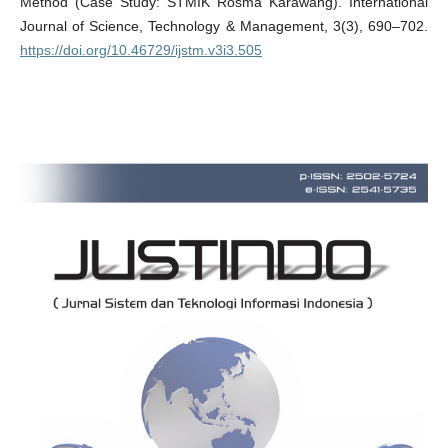
Method (Case Study: STMIK Rosma Karawang). International
Journal of Science, Technology & Management, 3(3), 690–702.
https://doi.org/10.46729/ijstm.v3i3.505