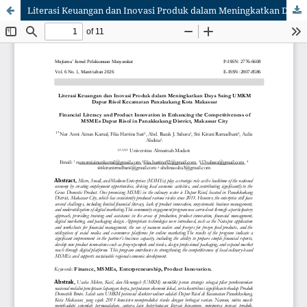
Literasi Keuangan dan Inovasi Produk dalam Meningkatkan Daya Saing UMKM Dapur Risol Kecamatan Panakukang Kota Makassar