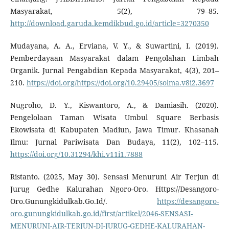
Masyarakat, 5(2), 79–85.
http://download.garuda.kemdikbud.go.id/article=3270350
Mudayana, A. A., Erviana, V. Y., & Suwartini, I. (2019).
Pemberdayaan Masyarakat dalam Pengolahan Limbah
Organik. Jurnal Pengabdian Kepada Masyarakat, 4(3), 201–
210.
https://doi.org/https://doi.org/10.29405/solma.v8i2.3697
Nugroho, D. Y., Kiswantoro, A., & Damiasih. (2020).
Pengelolaan Taman Wisata Umbul Square Berbasis
Ekowisata di Kabupaten Madiun, Jawa Timur. Khasanah
Ilmu: Jurnal Pariwisata Dan Budaya, 11(2), 102–115.
https://doi.org/10.31294/khi.v11i1.7888
Ristanto. (2025, May 30). Sensasi Menuruni Air Terjun di
Jurug Gedhe Kalurahan Ngoro-Oro. Https://Desangoro-
Oro.Gunungkidulkab.Go.Id/.
https://desangoro-
oro.gunungkidulkab.go.id/first/artikel/2046-SENSASI-
MENURUNI-AIR-TERJUN-DI-JURUG-GEDHE-KALURAHAN-