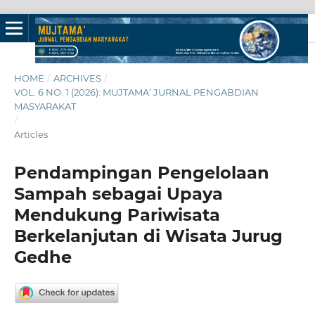
HOME
/
ARCHIVES
/
VOL. 6 NO. 1 (2026): MUJTAMA’ JURNAL PENGABDIAN
MASYARAKAT
/
Articles
Pendampingan Pengelolaan
Sampah sebagai Upaya
Mendukung Pariwisata
Berkelanjutan di Wisata Jurug
Gedhe