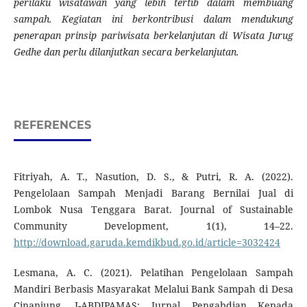
perilaku wisatawan yang lebih tertib dalam membuang
sampah. Kegiatan ini berkontribusi dalam mendukung
penerapan prinsip pariwisata berkelanjutan di Wisata Jurug
Gedhe dan perlu dilanjutkan secara berkelanjutan.
REFERENCES
Fitriyah, A. T., Nasution, D. S., & Putri, R. A. (2022).
Pengelolaan Sampah Menjadi Barang Bernilai Jual di
Lombok Nusa Tenggara Barat. Journal of Sustainable
Community Development, 1(1), 14–22.
http://download.garuda.kemdikbud.go.id/article=3032424
Lesmana, A. C. (2021). Pelatihan Pengelolaan Sampah
Mandiri Berbasis Masyarakat Melalui Bank Sampah di Desa
Cinanjung. J-ABDIPAMAS: Jurnal Pengabdian Kepada