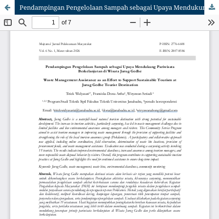
Pendampingan Pengelolaan Sampah sebagai Upaya Mendukung Pariwisata Berkelanjutan di Wisata Jurug Gedhe