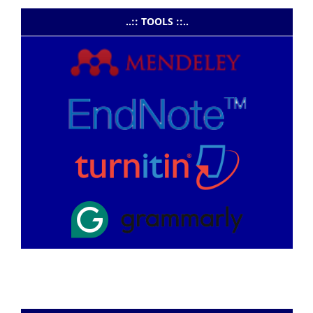
..:: TOOLS ::..