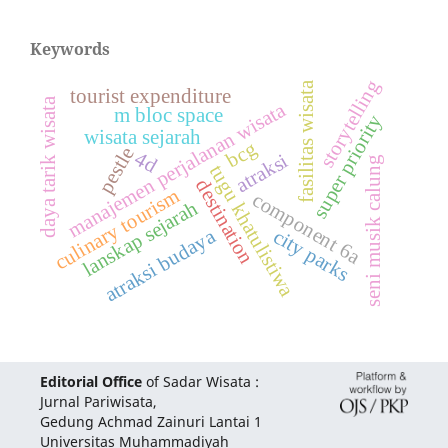
Keywords
storytelling
fasilitas wisata
tourist expenditure
daya tarik wisata
manajemen perjalanan wisata
m bloc space
super priority
wisata sejarah
bcg
pestle
4d
atraksi
seni musik calung
tugu khatulistiwa
destination
culinary tourism
component 6a
lanskap sejarah
atraksi budaya
city parks
Editorial Office
of Sadar Wisata :
Jurnal Pariwisata,
Gedung Achmad Zainuri Lantai 1
Universitas Muhammadiyah