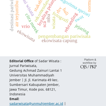
potensi wisata
stakeholder
loyalitas pelanggan
destinasi pariwisata
air terjuntibu ijo
algoritma apriori
rekomendasi
norma
rbv
bali
fotografi
rebranding
citra merek
swot
mba
wisata
sca
jejaring
vrio
ekowisata
pengembangan pariwisata
ekowisata capung
Editorial Office
of Sadar Wisata :
Jurnal Pariwisata,
Gedung Achmad Zainuri Lantai 1
Universitas Muhammadiyah
Jember | Jl. Jl. Karimata 49 kec.
Sumbersari Kabupaten Jember,
Jawa Timur, Kode pos. 68121,
Indonesia
Email
:
sadarwisata@unmuhjember.ac.id
|