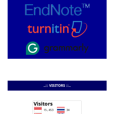
..:: VISITORS ::..