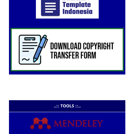
..:: TOOLS ::..