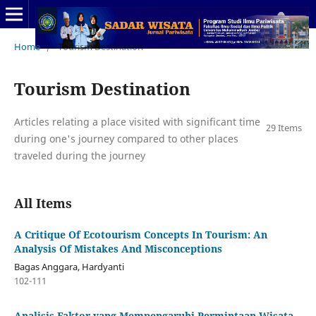
Home
/
Tourism Destination
Tourism Destination
Articles relating a place visited with significant time
29 Items
during one's journey compared to other places
traveled during the journey
All Items
A Critique Of Ecotourism Concepts In Tourism: An
Analysis Of Mistakes And Misconceptions
Bagas Anggara, Hardyanti
102-111
Analisis Faktor yang Mempengaruhi Permintaan Wisata