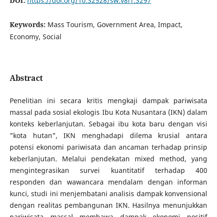
DOI:
https://doi.org/10.32528/sw.v8i1.3297
Keywords:
Mass Tourism, Government Area, Impact,
Economy, Social
Abstract
Penelitian ini secara kritis mengkaji dampak pariwisata
massal pada sosial ekologis Ibu Kota Nusantara (IKN) dalam
konteks keberlanjutan. Sebagai ibu kota baru dengan visi
"kota hutan", IKN menghadapi dilema krusial antara
potensi ekonomi pariwisata dan ancaman terhadap prinsip
keberlanjutan. Melalui pendekatan mixed method, yang
mengintegrasikan survei kuantitatif terhadap 400
responden dan wawancara mendalam dengan informan
kunci, studi ini menjembatani analisis dampak konvensional
dengan realitas pembangunan IKN. Hasilnya menunjukkan
pariwisata massal membawa dampak ekonomi positif