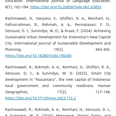
Education. International Journal of Language Education,
8(1), 162–184.
https://doi.org/10.26858/ijole.v8i1.63833
Rachmawati, R., Haryono, E., Ghiffari, R. A., Reinhart, H.,
Fathurrahman, R., Rohmah, A. A., Permatasari, F. D.,
Sensuse, D. I., Sunindyo, W. D., & Kraas, F. (2024). Achieving
Sustainable Urban Development for Indonesia’s New Capital
City. International Journal of Sustainable Development and
Planning, 19(2), 443–456.
https://doi.org/10.18280/ijsdp.190204
Rachmawati, R., Rohmah, A. A., Reinhart, H., Ghiffari, R. A.,
Sensuse, D. I., & Sunindyo, W. D. (2023). Smart City
development in “Nusantara”, the new capital of Indonesia:
local government and community readiness. Human
Geographies, 17(2), 127–148.
https://doi.org/10.5719/hgeo.2023.172.2
Rachmawati, R., Rohmah, A. A., Reinhart, H., Sensuse, D. I.,
& Sunindyo, W. D. (2024). Metaverse, Digital Twins, and