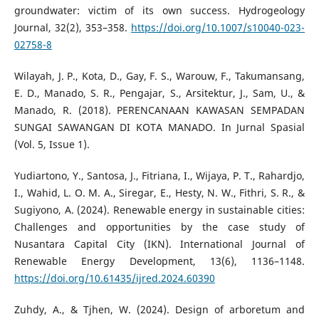
groundwater: victim of its own success. Hydrogeology
Journal, 32(2), 353–358.
https://doi.org/10.1007/s10040-023-
02758-8
Wilayah, J. P., Kota, D., Gay, F. S., Warouw, F., Takumansang,
E. D., Manado, S. R., Pengajar, S., Arsitektur, J., Sam, U., &
Manado, R. (2018). PERENCANAAN KAWASAN SEMPADAN
SUNGAI SAWANGAN DI KOTA MANADO. In Jurnal Spasial
(Vol. 5, Issue 1).
Yudiartono, Y., Santosa, J., Fitriana, I., Wijaya, P. T., Rahardjo,
I., Wahid, L. O. M. A., Siregar, E., Hesty, N. W., Fithri, S. R., &
Sugiyono, A. (2024). Renewable energy in sustainable cities:
Challenges and opportunities by the case study of
Nusantara Capital City (IKN). International Journal of
Renewable Energy Development, 13(6), 1136–1148.
https://doi.org/10.61435/ijred.2024.60390
Zuhdy, A., & Tjhen, W. (2024). Design of arboretum and