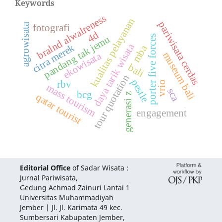
Keywords
bralnd alwalreness
kualitas pelayanan
pariwisata cerdas
agrowisata
fotografi
4d
pandang tak jemu
porter five forces
daya tarik wisata
citra merek
mba
ekowisata
museum bali
bali
tour quotation
pestle
rbv
vrio
mass tourism
sca
bcg
generasi z
qatar tourist
engagement
Editorial Office
of Sadar Wisata :
Jurnal Pariwisata,
Gedung Achmad Zainuri Lantai 1
Universitas Muhammadiyah
Jember | Jl. Jl. Karimata 49 kec.
Sumbersari Kabupaten Jember,