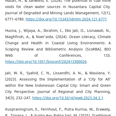
Hasan, H., & Sarwono, E. (2024). The potential of coal mine
voids for clean water sources in Nusantara Capital City.
Journal of Degraded and Mining Lands Management, 12(1),
6771–6780.
https://doi.org/10.15243/jdmlm.2024.121.6771
Husna, J., Wijaya, A., Ibrahim, I., Eko Jati, O., Lisnawati, N.,
Maghfiroh, A., & Noer’aida. (2024). Ocean Literacy, Climate
Change and Health in Coastal Living Environments: A
Scoping Review and Bibliometric Analysis (ScoRBA). BIO
Web of Conferences, 133.
https://doi.org/10.1051/bioconf/202413300026
Jati, W. R., Syahid, C. N., Lissandhi, A. N., & Maulana, Y.
(2023). Assessing the Implementation of a ‘City for All’
within the New Indonesian Capital City: Smart and Green
City Perspective. Journal of Regional and City Planning,
34(3), 232–247.
https://doi.org/10.5614/jpwk.2023.34.3.1
Kuspraningrum, E., Fernhout, F., Putra Kurnia, M., Erawaty,
R., Triyana, L., & Yustia Ayu Ratna Sari, M. (2025). Traditional