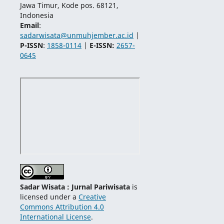
Jawa Timur, Kode pos. 68121,
Indonesia
Email
:
sadarwisata@unmuhjember.ac.id
|
P-ISSN
:
1858-0114
|
E-ISSN:
2657-
0645
Sadar Wisata : Jurnal Pariwisata
is
licensed under a
Creative
Commons Attribution 4.0
International License
.