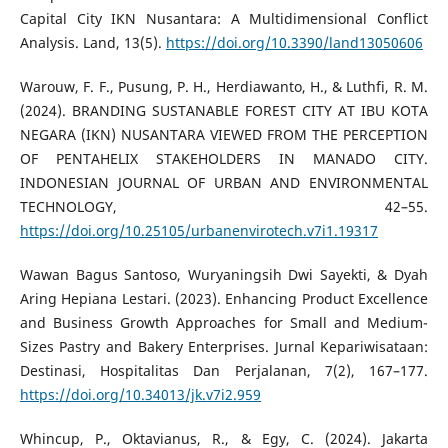
Capital City IKN Nusantara: A Multidimensional Conflict
Analysis. Land, 13(5).
https://doi.org/10.3390/land13050606
Warouw, F. F., Pusung, P. H., Herdiawanto, H., & Luthfi, R. M.
(2024). BRANDING SUSTANABLE FOREST CITY AT IBU KOTA
NEGARA (IKN) NUSANTARA VIEWED FROM THE PERCEPTION
OF PENTAHELIX STAKEHOLDERS IN MANADO CITY.
INDONESIAN JOURNAL OF URBAN AND ENVIRONMENTAL
TECHNOLOGY, 42–55.
https://doi.org/10.25105/urbanenvirotech.v7i1.19317
Wawan Bagus Santoso, Wuryaningsih Dwi Sayekti, & Dyah
Aring Hepiana Lestari. (2023). Enhancing Product Excellence
and Business Growth Approaches for Small and Medium-
Sizes Pastry and Bakery Enterprises. Jurnal Kepariwisataan:
Destinasi, Hospitalitas Dan Perjalanan, 7(2), 167–177.
https://doi.org/10.34013/jk.v7i2.959
Whincup, P., Oktavianus, R., & Egy, C. (2024). Jakarta