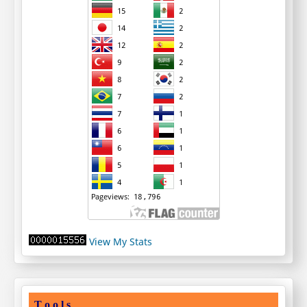
View My Stats
T o o l s