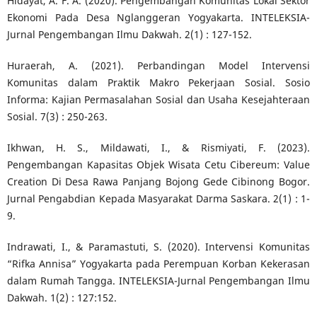
Hidayat, A. F. A. (2020). Pengembangan Komunitas Lokal Sektor
Ekonomi Pada Desa Nglanggeran Yogyakarta. INTELEKSIA-
Jurnal Pengembangan Ilmu Dakwah. 2(1) : 127-152.
Huraerah, A. (2021). Perbandingan Model Intervensi
Komunitas dalam Praktik Makro Pekerjaan Sosial. Sosio
Informa: Kajian Permasalahan Sosial dan Usaha Kesejahteraan
Sosial. 7(3) : 250-263.
Ikhwan, H. S., Mildawati, I., & Rismiyati, F. (2023).
Pengembangan Kapasitas Objek Wisata Cetu Cibereum: Value
Creation Di Desa Rawa Panjang Bojong Gede Cibinong Bogor.
Jurnal Pengabdian Kepada Masyarakat Darma Saskara. 2(1) : 1-
9.
Indrawati, I., & Paramastuti, S. (2020). Intervensi Komunitas
“Rifka Annisa” Yogyakarta pada Perempuan Korban Kekerasan
dalam Rumah Tangga. INTELEKSIA-Jurnal Pengembangan Ilmu
Dakwah. 1(2) : 127:152.