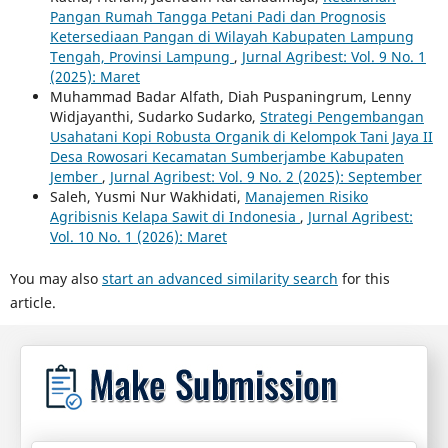
Pangan Rumah Tangga Petani Padi dan Prognosis
Ketersediaan Pangan di Wilayah Kabupaten Lampung
Tengah, Provinsi Lampung
,
Jurnal Agribest: Vol. 9 No. 1
(2025): Maret
Muhammad Badar Alfath, Diah Puspaningrum, Lenny
Widjayanthi, Sudarko Sudarko,
Strategi Pengembangan
Usahatani Kopi Robusta Organik di Kelompok Tani Jaya II
Desa Rowosari Kecamatan Sumberjambe Kabupaten
Jember
,
Jurnal Agribest: Vol. 9 No. 2 (2025): September
Saleh, Yusmi Nur Wakhidati,
Manajemen Risiko
Agribisnis Kelapa Sawit di Indonesia
,
Jurnal Agribest:
Vol. 10 No. 1 (2026): Maret
You may also
start an advanced similarity search
for this
article.