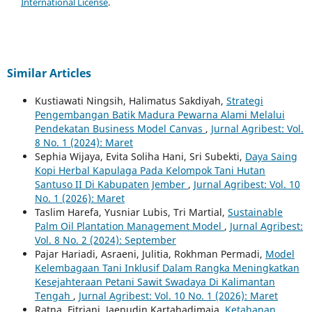
International License
.
Similar Articles
Kustiawati Ningsih, Halimatus Sakdiyah,
Strategi
Pengembangan Batik Madura Pewarna Alami Melalui
Pendekatan Business Model Canvas
,
Jurnal Agribest: Vol.
8 No. 1 (2024): Maret
Sephia Wijaya, Evita Soliha Hani, Sri Subekti,
Daya Saing
Kopi Herbal Kapulaga Pada Kelompok Tani Hutan
Santuso II Di Kabupaten Jember
,
Jurnal Agribest: Vol. 10
No. 1 (2026): Maret
Taslim Harefa, Yusniar Lubis, Tri Martial,
Sustainable
Palm Oil Plantation Management Model
,
Jurnal Agribest:
Vol. 8 No. 2 (2024): September
Pajar Hariadi, Asraeni, Julitia, Rokhman Permadi,
Model
Kelembagaan Tani Inklusif Dalam Rangka Meningkatkan
Kesejahteraan Petani Sawit Swadaya Di Kalimantan
Tengah
,
Jurnal Agribest: Vol. 10 No. 1 (2026): Maret
Ratna, Fitriani, Jaenudin Kartahadimaja,
Ketahanan