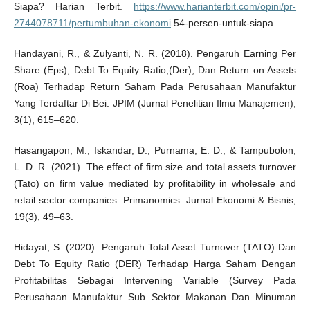
Siapa? Harian Terbit.
https://www.harianterbit.com/opini/pr-
2744078711/pertumbuhan-ekonomi
54-persen-untuk-siapa.
Handayani, R., & Zulyanti, N. R. (2018). Pengaruh Earning Per
Share (Eps), Debt To Equity Ratio,(Der), Dan Return on Assets
(Roa) Terhadap Return Saham Pada Perusahaan Manufaktur
Yang Terdaftar Di Bei. JPIM (Jurnal Penelitian Ilmu Manajemen),
3(1), 615–620.
Hasangapon, M., Iskandar, D., Purnama, E. D., & Tampubolon,
L. D. R. (2021). The effect of firm size and total assets turnover
(Tato) on firm value mediated by profitability in wholesale and
retail sector companies. Primanomics: Jurnal Ekonomi & Bisnis,
19(3), 49–63.
Hidayat, S. (2020). Pengaruh Total Asset Turnover (TATO) Dan
Debt To Equity Ratio (DER) Terhadap Harga Saham Dengan
Profitabilitas Sebagai Intervening Variable (Survey Pada
Perusahaan Manufaktur Sub Sektor Makanan Dan Minuman