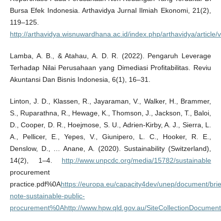
Bursa Efek Indonesia. Arthavidya Jurnal Ilmiah Ekonomi, 21(2),
119–125.
http://arthavidya.wisnuwardhana.ac.id/index.php/arthavidya/article/
Lamba, A. B., & Atahau, A. D. R. (2022). Pengaruh Leverage
Terhadap Nilai Perusahaan yang Dimediasi Profitabilitas. Reviu
Akuntansi Dan Bisnis Indonesia, 6(1), 16–31.
Linton, J. D., Klassen, R., Jayaraman, V., Walker, H., Brammer,
S., Ruparathna, R., Hewage, K., Thomson, J., Jackson, T., Baloi,
D., Cooper, D. R., Hoejmose, S. U., Adrien-Kirby, A. J., Sierra, L.
A., Pellicer, E., Yepes, V., Giunipero, L. C., Hooker, R. E.,
Denslow, D., … Anane, A. (2020). Sustainability (Switzerland),
14(2), 1–4.
http://www.unpcdc.org/media/15782/sustainable
procurement
practice.pdf%0A
https://europa.eu/capacity4dev/unep/document/brie
note-sustainable-public-
procurement%0Ahttp://www.hpw.qld.gov.au/SiteCollectionDocuments