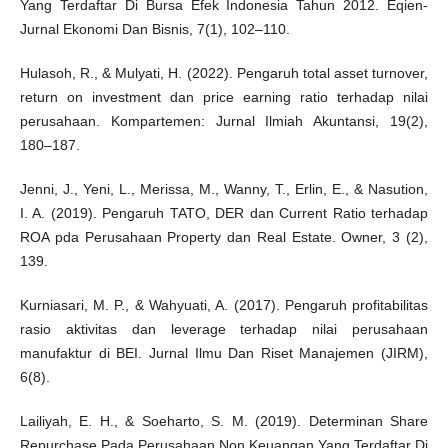
Yang Terdaftar Di Bursa Efek Indonesia Tahun 2012. Eqien-
Jurnal Ekonomi Dan Bisnis, 7(1), 102–110.
Hulasoh, R., & Mulyati, H. (2022). Pengaruh total asset turnover,
return on investment dan price earning ratio terhadap nilai
perusahaan. Kompartemen: Jurnal Ilmiah Akuntansi, 19(2),
180–187.
Jenni, J., Yeni, L., Merissa, M., Wanny, T., Erlin, E., & Nasution,
I. A. (2019). Pengaruh TATO, DER dan Current Ratio terhadap
ROA pda Perusahaan Property dan Real Estate. Owner, 3 (2),
139.
Kurniasari, M. P., & Wahyuati, A. (2017). Pengaruh profitabilitas
rasio aktivitas dan leverage terhadap nilai perusahaan
manufaktur di BEI. Jurnal Ilmu Dan Riset Manajemen (JIRM),
6(8).
Lailiyah, E. H., & Soeharto, S. M. (2019). Determinan Share
Repurchase Pada Perusahaan Non Keuangan Yang Terdaftar Di