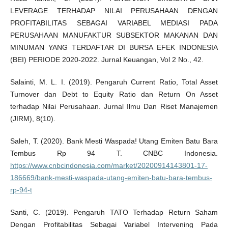
LEVERAGE TERHADAP NILAI PERUSAHAAN DENGAN
PROFITABILITAS SEBAGAI VARIABEL MEDIASI PADA
PERUSAHAAN MANUFAKTUR SUBSEKTOR MAKANAN DAN
MINUMAN YANG TERDAFTAR DI BURSA EFEK INDONESIA
(BEI) PERIODE 2020-2022. Jurnal Keuangan, Vol 2 No., 42.
Salainti, M. L. I. (2019). Pengaruh Current Ratio, Total Asset
Turnover dan Debt to Equity Ratio dan Return On Asset
terhadap Nilai Perusahaan. Jurnal Ilmu Dan Riset Manajemen
(JIRM), 8(10).
Saleh, T. (2020). Bank Mesti Waspada! Utang Emiten Batu Bara
Tembus Rp 94 T. CNBC Indonesia.
https://www.cnbcindonesia.com/market/20200914143801-17-
186669/bank-mesti-waspada-utang-emiten-batu-bara-tembus-
rp-94-t
Santi, C. (2019). Pengaruh TATO Terhadap Return Saham
Dengan Profitabilitas Sebagai Variabel Intervening Pada