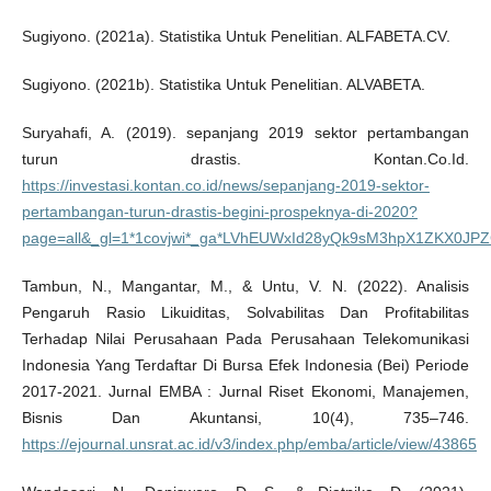
Sugiyono. (2021a). Statistika Untuk Penelitian. ALFABETA.CV.
Sugiyono. (2021b). Statistika Untuk Penelitian. ALVABETA.
Suryahafi, A. (2019). sepanjang 2019 sektor pertambangan
turun drastis. Kontan.Co.Id.
https://investasi.kontan.co.id/news/sepanjang-2019-sektor-
pertambangan-turun-drastis-begini-prospeknya-di-2020?
page=all&_gl=1*1covjwi*_ga*LVhEUWxId28yQk9sM3hpX1ZKX
Tambun, N., Mangantar, M., & Untu, V. N. (2022). Analisis
Pengaruh Rasio Likuiditas, Solvabilitas Dan Profitabilitas
Terhadap Nilai Perusahaan Pada Perusahaan Telekomunikasi
Indonesia Yang Terdaftar Di Bursa Efek Indonesia (Bei) Periode
2017-2021. Jurnal EMBA : Jurnal Riset Ekonomi, Manajemen,
Bisnis Dan Akuntansi, 10(4), 735–746.
https://ejournal.unsrat.ac.id/v3/index.php/emba/article/view/43865