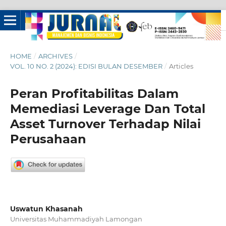
HOME
/
ARCHIVES
/
VOL. 10 NO. 2 (2024): EDISI BULAN DESEMBER
/
Articles
Peran Profitabilitas Dalam
Memediasi Leverage Dan Total
Asset Turnover Terhadap Nilai
Perusahaan
Uswatun Khasanah
Universitas Muhammadiyah Lamongan