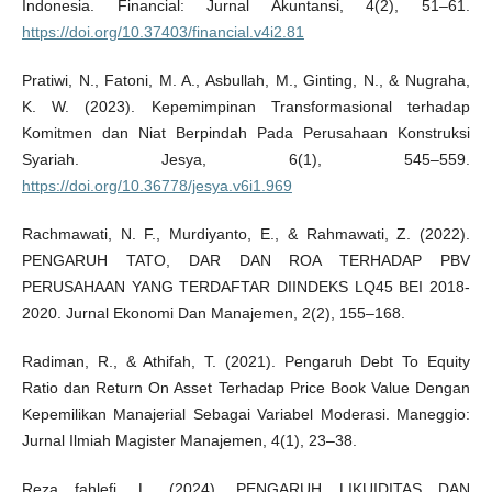
Indonesia. Financial: Jurnal Akuntansi, 4(2), 51–61.
https://doi.org/10.37403/financial.v4i2.81
Pratiwi, N., Fatoni, M. A., Asbullah, M., Ginting, N., & Nugraha,
K. W. (2023). Kepemimpinan Transformasional terhadap
Komitmen dan Niat Berpindah Pada Perusahaan Konstruksi
Syariah. Jesya, 6(1), 545–559.
https://doi.org/10.36778/jesya.v6i1.969
Rachmawati, N. F., Murdiyanto, E., & Rahmawati, Z. (2022).
PENGARUH TATO, DAR DAN ROA TERHADAP PBV
PERUSAHAAN YANG TERDAFTAR DIINDEKS LQ45 BEI 2018-
2020. Jurnal Ekonomi Dan Manajemen, 2(2), 155–168.
Radiman, R., & Athifah, T. (2021). Pengaruh Debt To Equity
Ratio dan Return On Asset Terhadap Price Book Value Dengan
Kepemilikan Manajerial Sebagai Variabel Moderasi. Maneggio:
Jurnal Ilmiah Magister Manajemen, 4(1), 23–38.
Reza fahlefi, L. (2024). PENGARUH LIKUIDITAS DAN