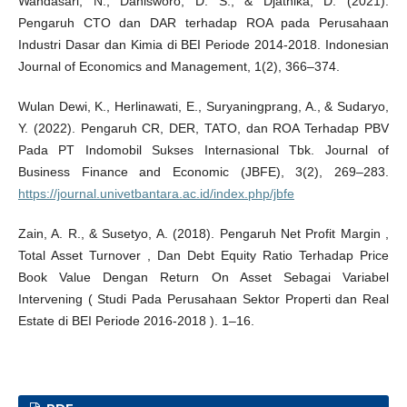
Wandasari, N., Danisworo, D. S., & Djatnika, D. (2021).
Pengaruh CTO dan DAR terhadap ROA pada Perusahaan
Industri Dasar dan Kimia di BEI Periode 2014-2018. Indonesian
Journal of Economics and Management, 1(2), 366–374.
Wulan Dewi, K., Herlinawati, E., Suryaningprang, A., & Sudaryo,
Y. (2022). Pengaruh CR, DER, TATO, dan ROA Terhadap PBV
Pada PT Indomobil Sukses Internasional Tbk. Journal of
Business Finance and Economic (JBFE), 3(2), 269–283.
https://journal.univetbantara.ac.id/index.php/jbfe
Zain, A. R., & Susetyo, A. (2018). Pengaruh Net Profit Margin ,
Total Asset Turnover , Dan Debt Equity Ratio Terhadap Price
Book Value Dengan Return On Asset Sebagai Variabel
Intervening ( Studi Pada Perusahaan Sektor Properti dan Real
Estate di BEI Periode 2016-2018 ). 1–16.