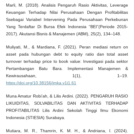
Marli, M. (2018). Analisis Pengaruh Rasio Aktivitas, Leverage
Keuangan Terhadap Nilai Perusahaan Dengan Profitabilitas
Ssebagai Variabel Intervening Pada Perusahaan Perkebunan
Yang Terdaftar Di Bursa Efek Indonesia “BEI”(Periode 2015-
2017). Akutansi Bisnis & Manajemen (ABM), 25(2), 134–148.
Muliyati, M., & Mardiana, F. (2021). Peran mediasi return on
asset pada hubungan debt to equity ratio dan total asset
turnover terhadap price to book value: Investigasi pada sektor
Pertambangan Batu Bara. Implementasi Manajemen &
Kewirausahaan, 1(1), 1–19.
https://doi.org/10.38156/imka.v1i1.61
Muna Amatur Robi’ah, & Lilis Ardini. (2022). PENGARUH RASIO
LIKUIDITAS, SOLVABILITAS DAN AKTIVITAS TERHADAP
PROFITABILITAS Lilis Ardini Sekolah Tinggi Ilmu Ekonomi
Indonesia (STIESIA) Surabaya.
Mutiara, M. R., Thamrin, K. M. H., & Andriana, I. (2024).