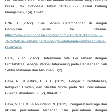
Perusahaan (Studi Pada Perusahaan Manufaktur Yang Listed Di
Bursa Efek Indonesia Tahun 2020-2022). Jurnal Bintang
Manajemen, 1(4), 63–85.
CNN, I. (2022). Kilau Saham Petambangan di Tengah
Gempuran Rusia ke Ukraina.
https://www.cnnindonesia.com/ekonomi/20220307063231-92-
767526/kilau-saham-pertambangan-di-tengah-gempuran-rusia-
ke-ukraina
Dara, S. R. (2022). Determinan Nilai Perusahaan dengan
Profitabilitas Sebagai Varibel Intervening pada Perusahaan Sub
Sektor Makanan dan Minuman. 9(2).
Dewi, N., & Astika, I. B. P. (2019). Pengaruh Profitabilitas,
Kebijakan Dividen, dan Struktur Modal pada Nilai Perusahaan.
E-Jurnal Akuntansi, 29(2), 804–817.
Dewi, N. P. I. K., & Abundanti, N. (2019). Pengaruh leverage dan
ukuran perusahaan terhadap nilai perusahaan dengan